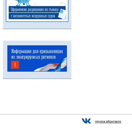
группа вКонтакте