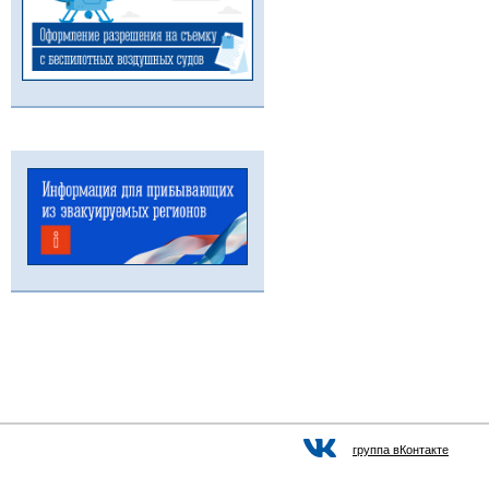
группа вКонтакте