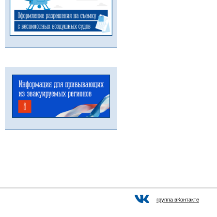
группа вКонтакте