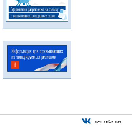
группа вКонтакте