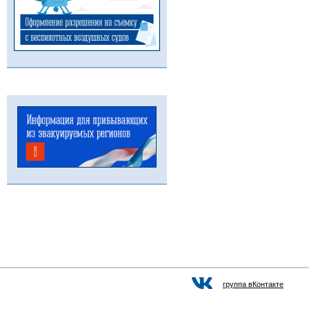
группа вКонтакте