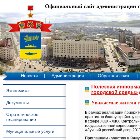
Официальный сайт администрации 
Новости
|
Администрация
|
Обратная связь
|
Полезная информа
Экономика
городской среды»
Документы
Уважаемые жители г
В рамках реализации приорит
Стратегическое
практик по благоустройству 
планирование
в сфере ЖКХ «ЖКХ Контроль» 
государственной корпорации 
«Лучший российский двор 201
Муниципальные услуги
Приглашаем к участию в Конку