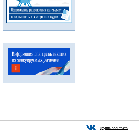
группа вКонтакте