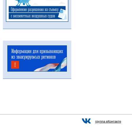
группа вКонтакте