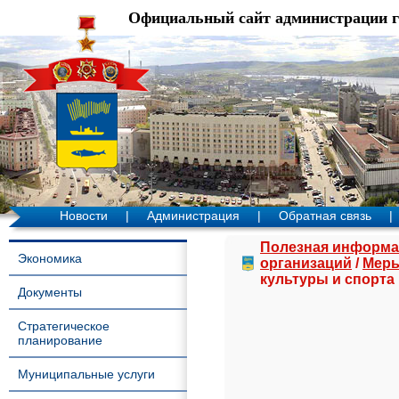
Официальный сайт администрации 
Новости
|
Администрация
|
Обратная связь
|
Полезная информа
Экономика
организаций
/
Меры
культуры и спорта
Документы
Стратегическое
планирование
Муниципальные услуги