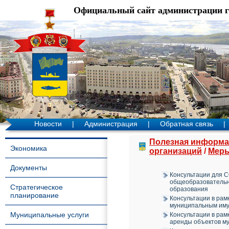
Официальный сайт администрации 
Новости
|
Администрация
|
Обратная связь
|
Полезная информа
Экономика
организаций
/
Меры
Документы
Консультации для С
общеобразовательн
Стратегическое
образования
планирование
Консультации в рам
муниципальным им
Муниципальные услуги
Консультации в рам
аренды объектов м