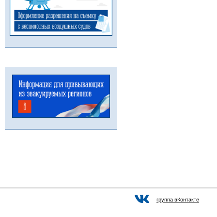
группа вКонтакте