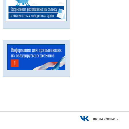
группа вКонтакте