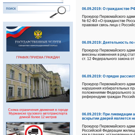
поиск
06.09.2019:
О гражданстве РФ
Прокурор Первомайского админ
№ 62-ФЗ «О гражданстве Росси
правовая связь лица с Россий
06.09.2019:
Деятельность по
Прокурор Первомайского админ
внесены изменения в ряд стат
ГРАФИК ПРИЕМА ГРАЖДАН
ст. 12 Федерального закона о
06.09.2019:
О прядке рассмо
Прокурор Первомайского админ
нарушения избирательных пра
положениями Федерального зак
референдуме граждан Россий
Схема ограничения движения в городе
Мурманске грузового автотранспорта
06.09.2019:
При ликвидации а
длиной более 12 метров
вскрытии дверей является 
Прокурор Первомайского админ
Российской Федерации жилище
как в случаях, установленных