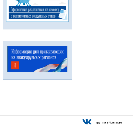
группа вКонтакте