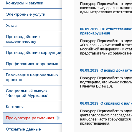
Конкурсы и закупки
Прокурор Первомайского админи
внесенные Федеральным зако
административная ответствен
Электронные услуги
Устав
06.09.2019:
Об ответственнос
правонарушения
Противодействие
мошенничеству
Прокурор Первомайского админ
«О внесении изменений в ста
Российской Федерации» и ста
Противодействие коррупции
представительных органов ме
Профилактика терроризма
06.09.2019:
О новых доказате
Реализация национальных
Прокурор Первомайского админ
проектов
подтвердил, что можно испол
Пленума ВС № 10).
Специальный выпуск
"Вечерний Мурманск"
06.09.2019:
О справках о нал
Контакты
Прокурор Первомайского админи
факта уголовного преследова
Прокуратура разъясняет
наиболее часто требующихся 
правоотношения.
Открытые данные