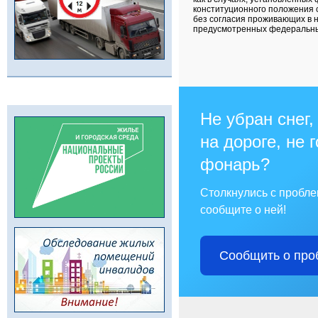
конституционного положения с
без согласия проживающих в н
предусмотренных федеральным
Не убран снег,
на дороге, не 
фонарь?
Столкнулись с пробл
сообщите о ней!
Сообщить о про