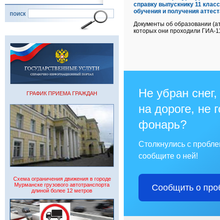
справку выпускнику 11 класс
обучения и получения аттест
поиск
Документы об образовании (а
которых они проходили ГИА-11
Не убран снег,
ГРАФИК ПРИЕМА ГРАЖДАН
на дороге, не 
фонарь?
Столкнулись с пробл
сообщите о ней!
Схема ограничения движения в городе
Мурманске грузового автотранспорта
Сообщить о про
длиной более 12 метров