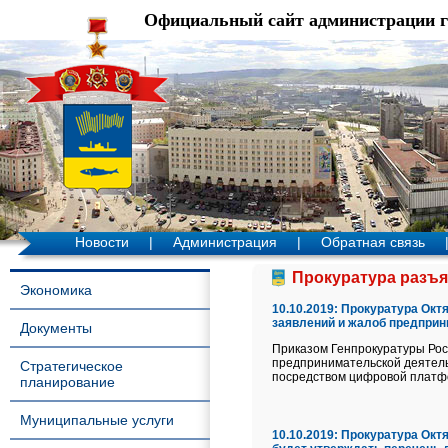
Официальный сайт администрации 
Новости
|
Администрация
|
Обратная связь
Прокуратура разъяс
Экономика
10.10.2019:
Прокуратура Октя
заявлений и жалоб предприн
Документы
Приказом Генпрокуратуры Рос
предпринимательской деятель
Стратегическое
посредством цифровой платф
планирование
Муниципальные услуги
10.10.2019:
Прокуратура Октя