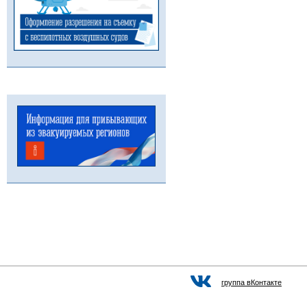
группа вКонтакте