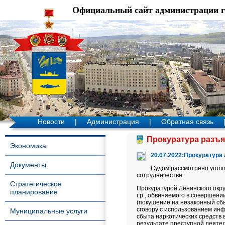
Официальный сайт администрации 
Новости
|
Администрация
|
Обратная связь
Прокуратура разъяс
Экономика
20.07.2022:Прокуратура
Документы
Судом рассмотрено уголо
сотрудничестве.
Стратегическое
Прокуратурой Ленинского окр
планирование
г.р., обвиняемого в совершении 
(покушение на незаконный сб
сговору с использованием ин
Муниципальные услуги
сбыта наркотических средств 
результате преступной деяте