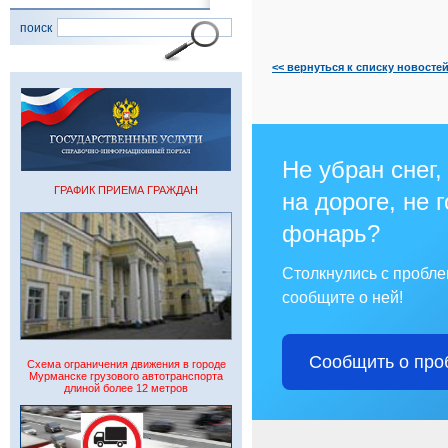
поиск
<< вернуться к списку новосте
Не убран снег,
ГРАФИК ПРИЕМА ГРАЖДАН
на дороге, не 
фонарь?
Столкнулись с пробл
сообщите о ней!
Сообщить о про
Схема ограничения движения в городе
Мурманске грузового автотранспорта
длиной более 12 метров