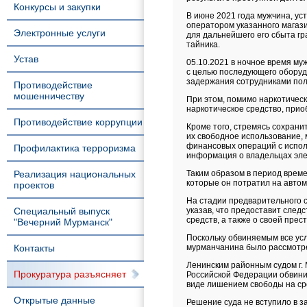
Конкурсы и закупки
В июне 2021 года мужчина, ус
оператором указанного магази
Электронные услуги
для дальнейшего его сбыта гр
тайника.
Устав
05.10.2021 в ночное время му
с целью последующего оборуд
задержания сотрудниками поли
Противодействие
мошенничеству
При этом, помимо наркотичес
наркотическое средство, прио
Противодействие коррупции
Кроме того, стремясь сохрани
их свободное использование,
финансовых операций с испол
Профилактика терроризма
информация о владельцах эле
Реализация национальных
Таким образом в период време
которые он потратил на автом
проектов
На стадии предварительного с
Специальный выпуск
указав, что предоставит след
средств, а также о своей пре
"Вечерний Мурманск"
Поскольку обвиняемым все ус
Контакты
мурманчанина было рассмотре
Ленинским районным судом г. 
Прокуратура разъясняет
Российской Федерации обвини
виде лишением свободы на сро
Открытые данные
Решение суда не вступило в з