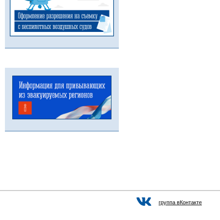
группа вКонтакте