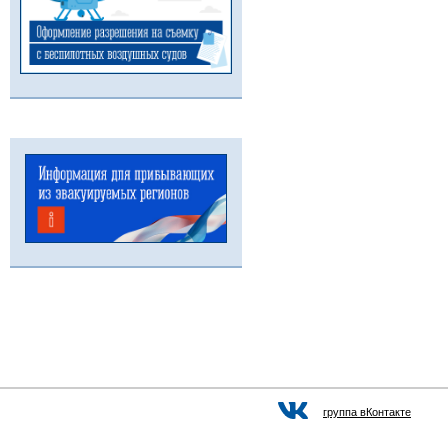
группа вКонтакте