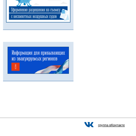
группа вКонтакте