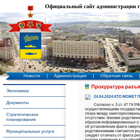
Официальный сайт администрации 
Новости
|
Администрация
|
Обратная связь
Прокуратура разъяс
Экономика
24.04.2024:КТО МОЖЕТ
Документы
Согласно ч. 3 ст. 47 ГК 
осуществляющими государстве
спора между заинтересованным
Стратегическое
отсутствии: близкие родствен
планирование
образом информированные о н
об установлении факта смерти
Муниципальные услуги
родственниками считаются род
следует отличать от факта р
подачи заявления в суд общей