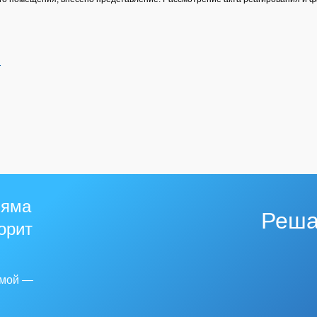
й
 яма
Реша
горит
емой —