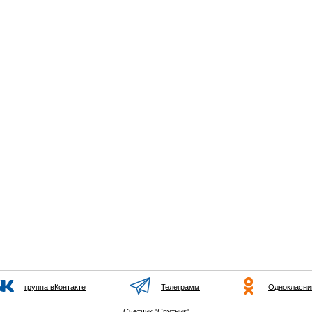
группа вКонтакте
Телеграмм
Однокласни
Счетчик "Спутник"