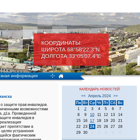
КООРДИНАТЫ:
ШИРОТА 68°58'22.3"N
ДОЛГОТА 33°05'07.4"Е
зная информация
КАЛЕНДАРЬ НОВОСТЕЙ
<<
Апрель 2024
>>
манска
Пн
Вт
Ср
Чт
Пт
Сб
Вс
о защите прав инвалидов.
1
2
3
4
5
6
7
раниченными возможностями
а, д1а. Проведенной
8
9
10
11
12
13
14
ащите инвалидов в
15
16
17
18
19
20
21
 реализация
ает препятствие в
22
23
24
25
26
27
28
 целях устранения
29
30
1
2
3
4
5
ющейся фактическим
актическое устранение