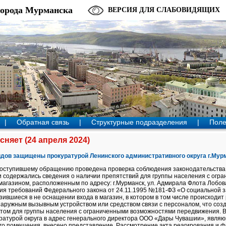
города Мурманска
ВЕРСИЯ ДЛЯ СЛАБОВИДЯЩИХ
|
Обратная связь
|
Структурные подразделения
|
Поле
няет (24 апреля 2024)
идов защищены прокуратурой Ленинского административного округа г.Мур
поступившему обращению проведена проверка соблюдения законодательства 
и содержались сведения о наличии препятствий для группы населения с ог
агазином, расположенным по адресу: г.Мурманск, ул. Адмирала Флота Лобов
я требований Федерального закона от 24.11.1995 №181-ФЗ «О социальной з
ившиеся в не оснащении входа в магазин, в котором в том числе происходит
наружным вызывным устройством или средством связи с персоналом, что созд
том для группы населения с ограниченными возможностями передвижения. В
атурой округа в адрес генерального директора ООО «Дары Чувашии», явля
о помещения, внесено представление. Рассмотрение акта реагирования и ф