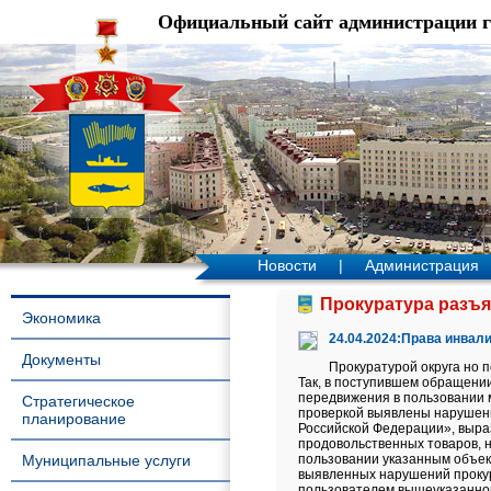
Официальный сайт администрации 
Новости
|
Администрация
Прокуратура разъяс
Экономика
24.04.2024:Права инвал
Документы
Прокуратурой округа но 
Так, в поступившем обращени
передвижения в пользовании м
Стратегическое
проверкой выявлены нарушени
планирование
Российской Федерации», выраз
продовольственных товаров, 
Муниципальные услуги
пользовании указанным объек
выявленных нарушений прокур
пользователем вышеуказанног