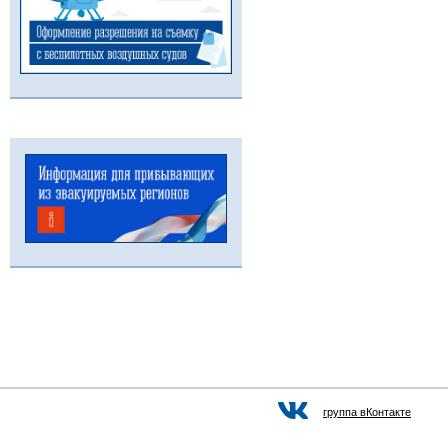
группа вКонтакте