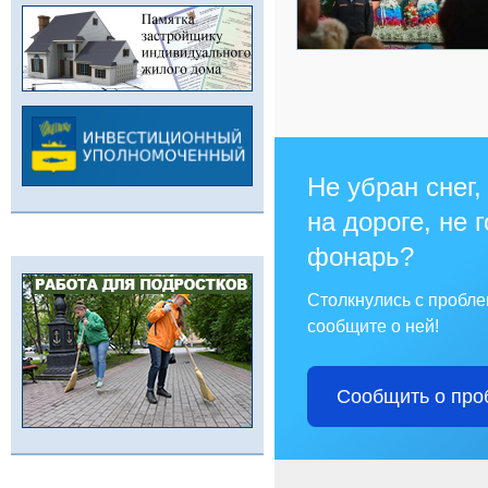
Не убран снег,
на дороге, не 
фонарь?
Столкнулись с пробл
сообщите о ней!
Сообщить о про