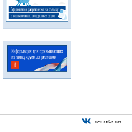
группа вКонтакте