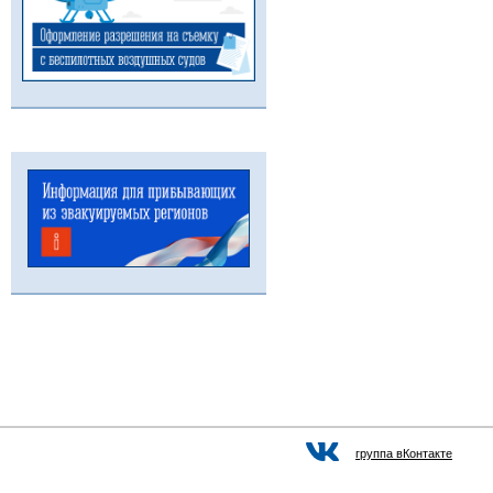
группа вКонтакте