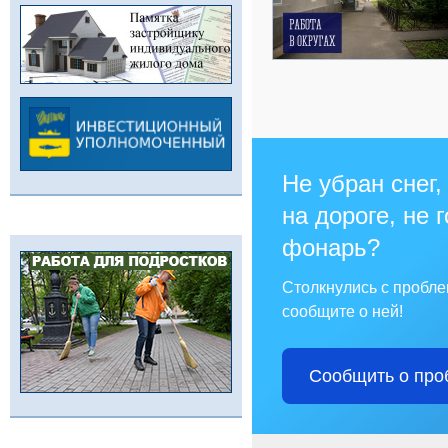
Не убран снег,
на дороге, не 
фонарь?
Столкнулись с пробл
сообщите о ней!
Сообщить о про