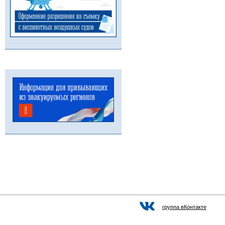
группа вКонтакте