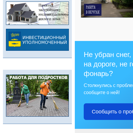
Не убран снег,
на дороге, не 
фонарь?
Столкнулись с пробл
сообщите о ней!
Сообщить о про