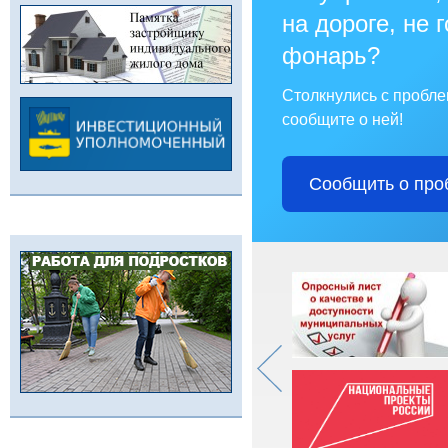
на дороге, не 
фонарь?
Столкнулись с пробл
сообщите о ней!
Сообщить о про