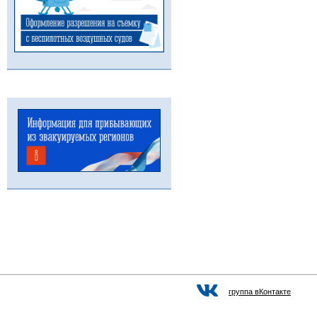
группа вКонтакте