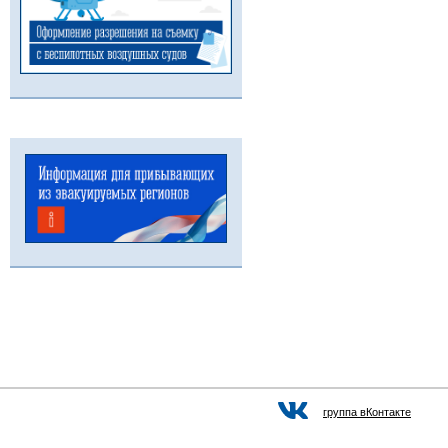
группа вКонтакте