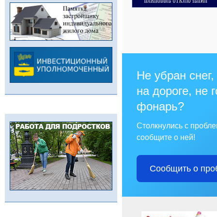
Не убран снег,
на дороге, не 
фонарь?
Столкнулись с пробл
сообщите о ней!
Сообщить о про