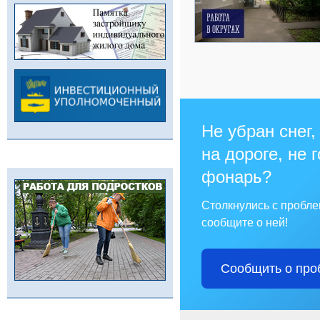
Не убран снег,
на дороге, не 
фонарь?
Столкнулись с пробл
сообщите о ней!
Сообщить о про