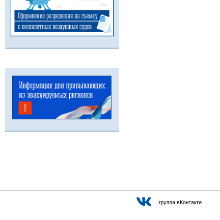
группа вКонтакте