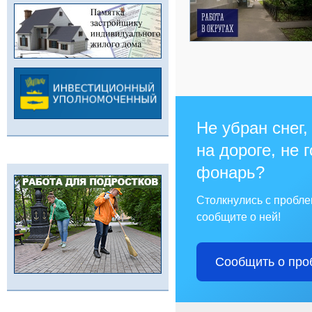
Не убран снег,
на дороге, не 
фонарь?
Столкнулись с пробл
сообщите о ней!
Сообщить о про