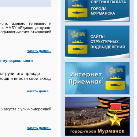
го, газового, теплового и
а и ММБУ «Единая дежурно-
рофилактических отключений
читать далее...
к муниципального
атрули, это прежде
мощь и внести свой вклад
читать далее...
5 августа с улично‑дорожной
читать далее...