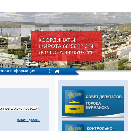
КООРДИНАТЫ:
ШИРОТА 68°58'22.3"N
ДОЛГОТА 33°05'07.4"Е
зная информация
ка регулярно проводят
читать далее...