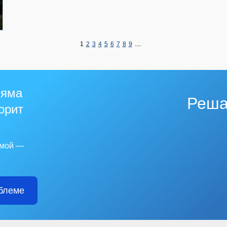
1
2
3
4
5
6
7
8
9
....
 яма
Реша
горит
емой —
блеме