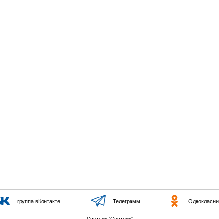
группа вКонтакте
Телеграмм
Однокласни
Счетчик "Спутник"