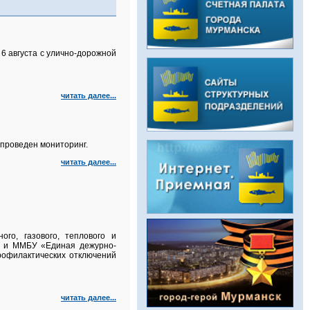
6 августа с улично‑дорожной
читать далее...
проведен мониторинг.
читать далее...
го, газового, теплового и
а и ММБУ «Единая дежурно-
рофилактических отключений
читать далее...