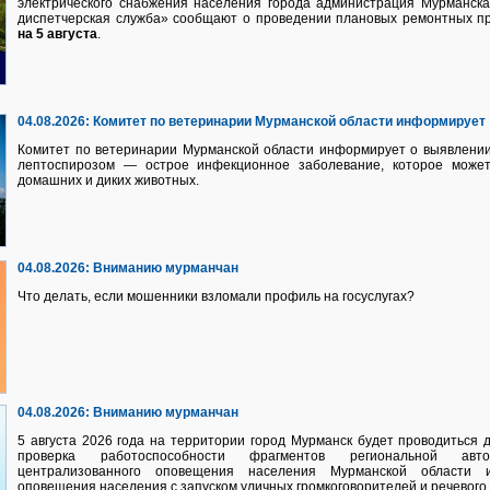
электрического снабжения населения города администрация Мурманск
диспетчерская служба» сообщают о проведении плановых ремонтных п
на 5 августа
.
04.08.2026:
Комитет по ветеринарии Мурманской области информирует
Комитет по ветеринарии Мурманской области информирует о выявлении
лептоспирозом — острое инфекционное заболевание, которое может
домашних и диких животных.
04.08.2026:
Вниманию мурманчан
Что делать, если мошенники взломали профиль на госуслугах?
04.08.2026:
Вниманию мурманчан
5 августа 2026 года на территории город Мурманск будет проводиться
проверка работоспособности фрагментов региональной авто
централизованного оповещения населения Мурманской области 
оповещения населения с запуском уличных громкоговорителей и речевого