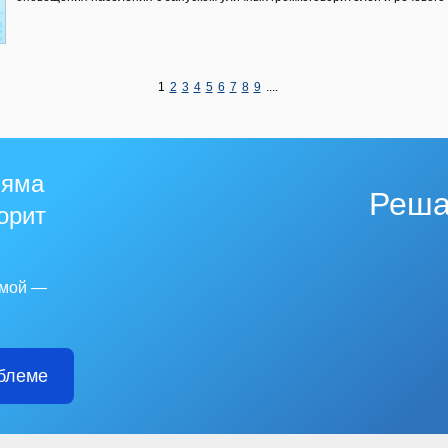
1
2
3
4
5
6
7
8
9
....
 яма
Реша
горит
емой —
блеме