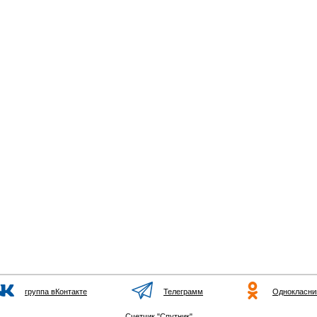
группа вКонтакте
Телеграмм
Однокласни
Счетчик "Спутник"