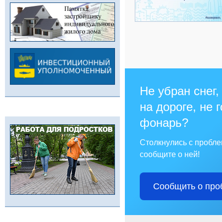
Не убран снег,
на дороге, не 
фонарь?
Столкнулись с пробл
сообщите о ней!
Сообщить о про