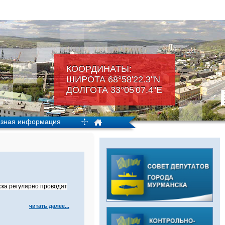
КООРДИНАТЫ:
ШИРОТА 68°58'22.3"N
ДОЛГОТА 33°05'07.4"Е
зная информация
ка регулярно проводят
читать далее...