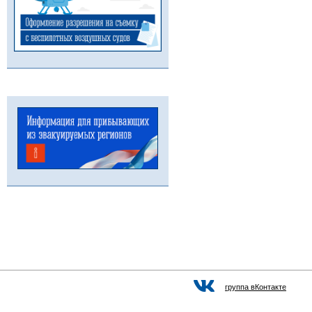
группа вКонтакте