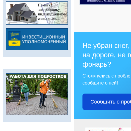
Не убран снег,
на дороге, не 
фонарь?
Столкнулись с пробл
сообщите о ней!
Сообщить о про