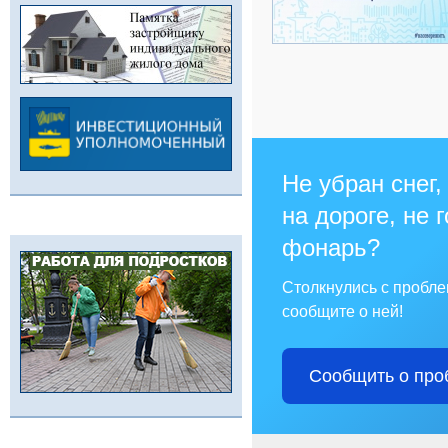
Не убран снег,
на дороге, не 
фонарь?
Столкнулись с пробл
сообщите о ней!
Сообщить о про