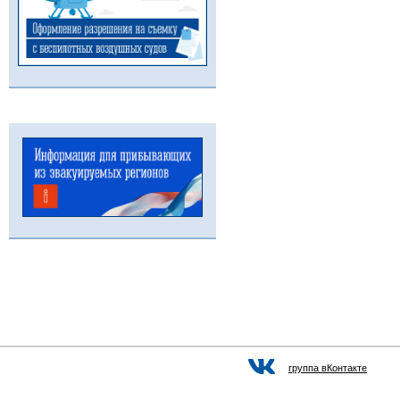
группа вКонтакте