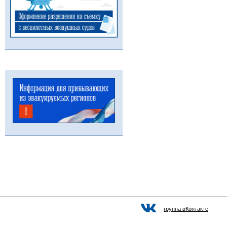
группа вКонтакте