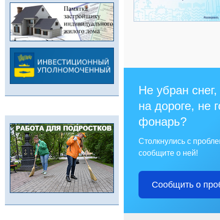
Не убран снег,
на дороге, не 
фонарь?
Столкнулись с пробл
сообщите о ней!
Сообщить о про