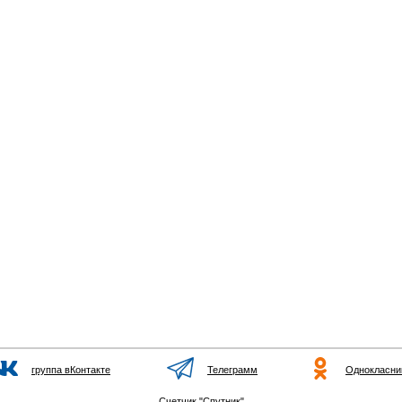
группа вКонтакте
Телеграмм
Однокласни
Счетчик "Спутник"