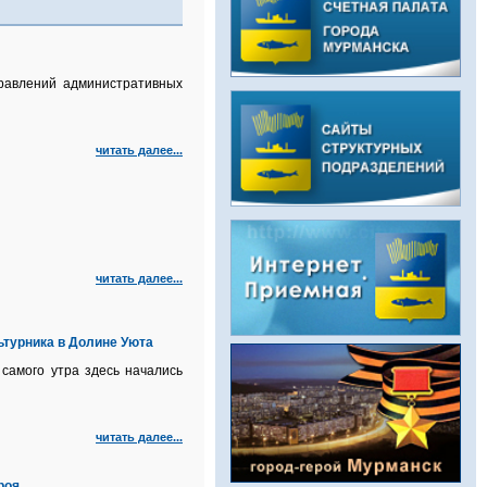
равлений административных
читать далее...
читать далее...
турника в Долине Уюта
самого утра здесь начались
читать далее...
роя