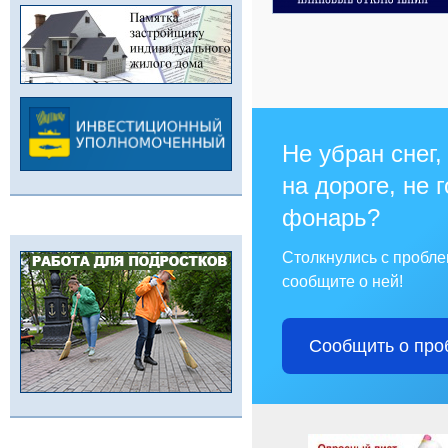
Не убран снег,
на дороге, не 
фонарь?
Столкнулись с пробл
сообщите о ней!
Сообщить о про