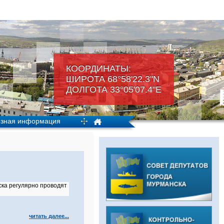
КООРДИНАТЫ:
ШИРОТА 68°58'22.3"N
ДОЛГОТА 33°05'07.4"Е
зная информация
ка регулярно проводят
читать далее...