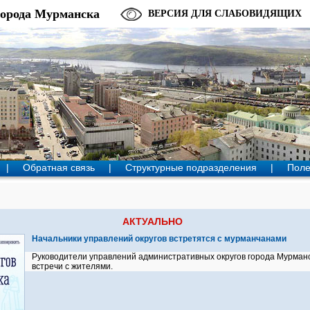
города Мурманска
ВЕРСИЯ ДЛЯ СЛАБОВИДЯЩИХ
|
Обратная связь
|
Структурные подразделения
|
Поле
АКТУАЛЬНО
Начальники управлений округов встретятся с мурманчанами
Руководители управлений административных округов города Мурманс
встречи с жителями.