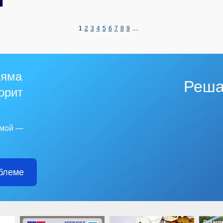
1
2
3
4
5
6
7
8
9
....
 яма
Реша
горит
емой —
блеме