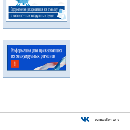
группа вКонтакте