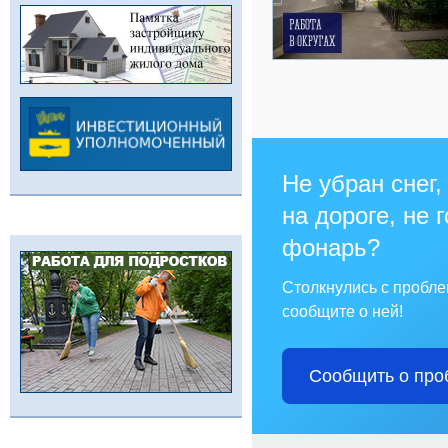
Не убран снег,
на дороге, не 
фонарь?
Столкнулись с пробл
сообщите о ней!
Сообщить о про