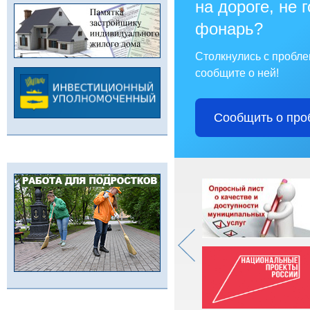
на дороге, не 
фонарь?
Столкнулись с пробл
сообщите о ней!
Сообщить о про