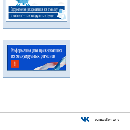
группа вКонтакте