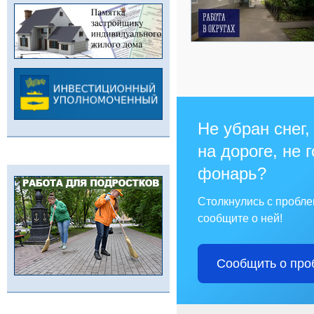
Не убран снег,
на дороге, не 
фонарь?
Столкнулись с пробл
сообщите о ней!
Сообщить о про