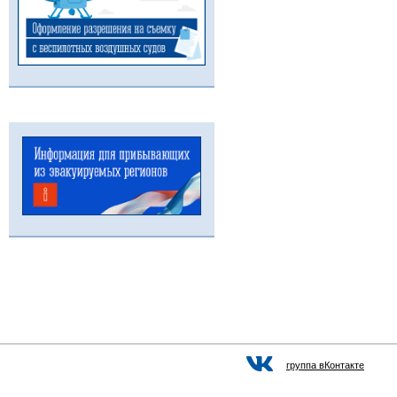
группа вКонтакте