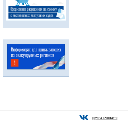
группа вКонтакте