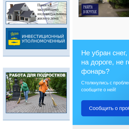
Не убран снег,
на дороге, не 
фонарь?
Столкнулись с пробл
сообщите о ней!
Сообщить о про