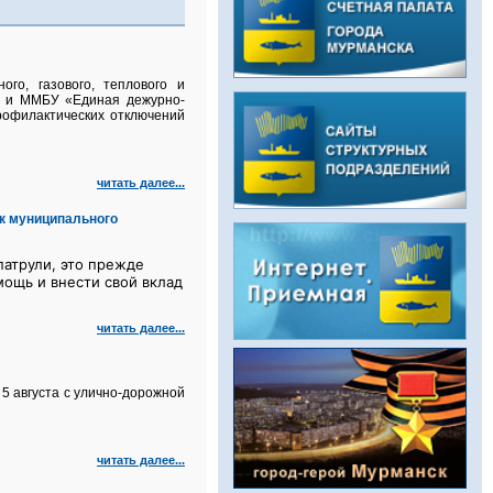
го, газового, теплового и
а и ММБУ «Единая дежурно-
рофилактических отключений
читать далее...
к муниципального
атрули, это прежде
мощь и внести свой вклад
читать далее...
5 августа с улично‑дорожной
читать далее...