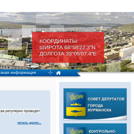
КООРДИНАТЫ:
ШИРОТА 68°58'22.3"N
ДОЛГОТА 33°05'07.4"Е
зная информация
ка регулярно проводят
читать далее...