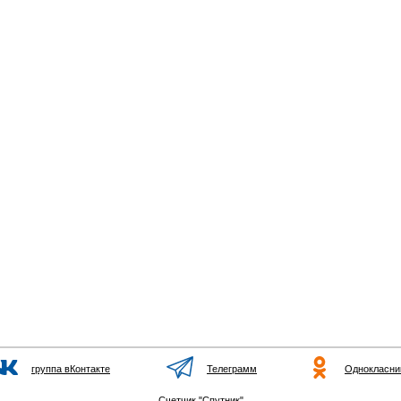
группа вКонтакте
Телеграмм
Однокласни
Счетчик "Спутник"