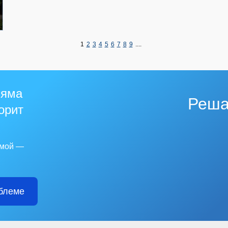
1
2
3
4
5
6
7
8
9
....
 яма
Реша
горит
емой —
блеме