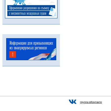
группа вКонтакте