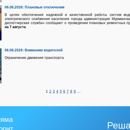
06.08.2026:
Плановые отключения
В целях обеспечения надежной и качественной работы систем водно
электрического снабжения населения города администрация Мурманск
диспетчерская служба» сообщают о проведении плановых ремонтных п
на 7 августа
.
06.08.2026:
Вниманию водителей
Ограничение движения транспорта
1
2
3
4
5
6
7
8
9
....
 яма
Реша
горит