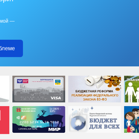
емой —
блеме