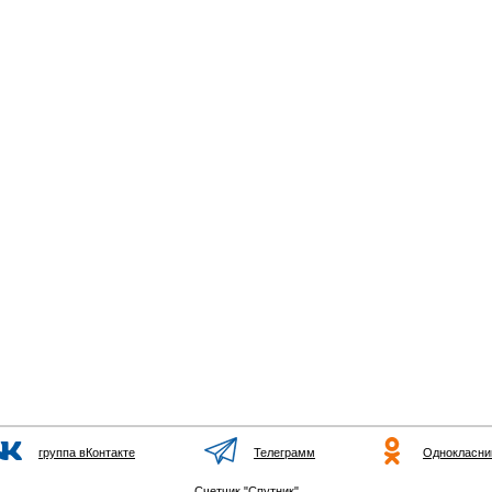
группа вКонтакте
Телеграмм
Однокласни
Счетчик "Спутник"