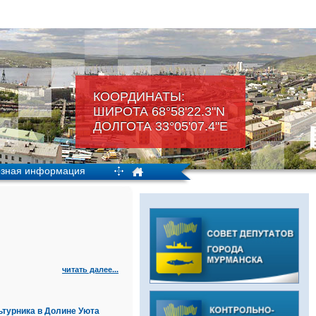
КООРДИНАТЫ:
ШИРОТА 68°58'22.3"N
ДОЛГОТА 33°05'07.4"Е
зная информация
читать далее...
турника в Долине Уюта