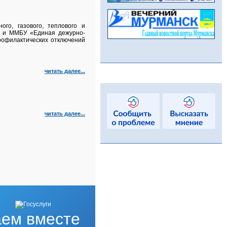
го, газового, теплового и
а и ММБУ «Единая дежурно-
рофилактических отключений
читать далее...
читать далее...
ем вместе