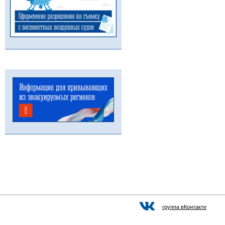
группа вКонтакте