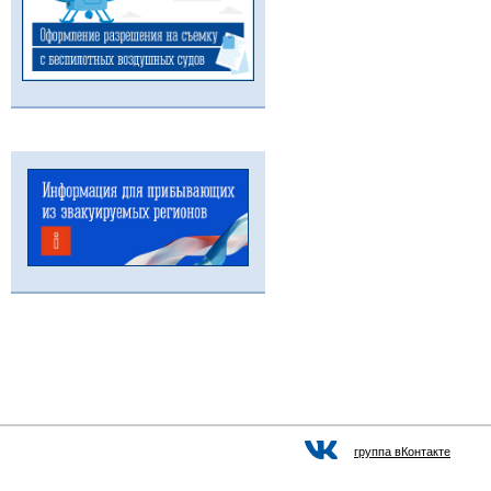
группа вКонтакте