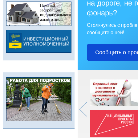
на дороге, не 
фонарь?
Столкнулись с пробл
сообщите о ней!
Сообщить о про