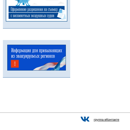
группа вКонтакте