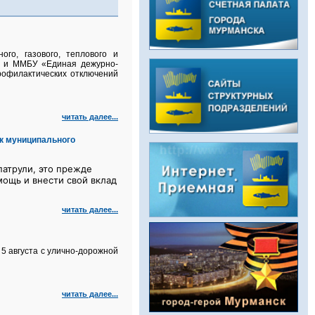
го, газового, теплового и
а и ММБУ «Единая дежурно-
рофилактических отключений
читать далее...
к муниципального
атрули, это прежде
мощь и внести свой вклад
читать далее...
5 августа с улично‑дорожной
читать далее...