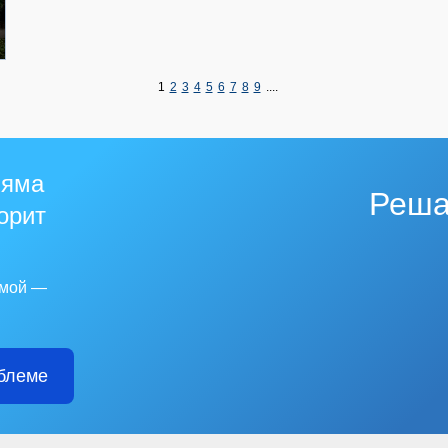
1
2
3
4
5
6
7
8
9
....
 яма
Реша
горит
емой —
блеме