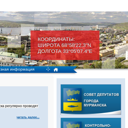
КООРДИНАТЫ:
ШИРОТА 68°58'22.3"N
ДОЛГОТА 33°05'07.4"Е
зная информация
ка регулярно проводят
читать далее...