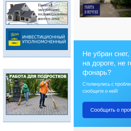
Не убран снег,
на дороге, не 
фонарь?
Столкнулись с пробл
сообщите о ней!
Сообщить о про