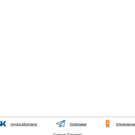
группа вКонтакте
Телеграмм
Однокласни
Счетчик "Спутник"