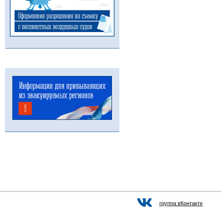
группа вКонтакте