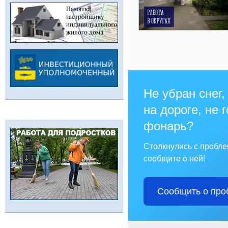
Не убран снег,
на дороге, не 
фонарь?
Столкнулись с пробл
сообщите о ней!
Сообщить о про