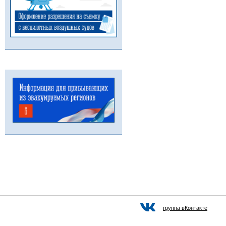
группа вКонтакте