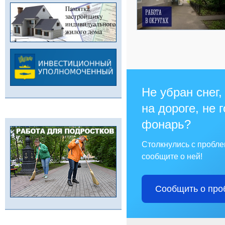
Не убран снег,
на дороге, не 
фонарь?
Столкнулись с пробл
сообщите о ней!
Сообщить о про