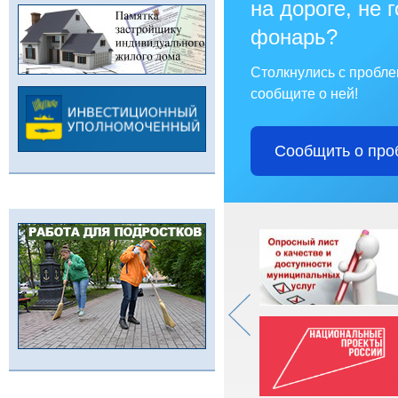
на дороге, не 
фонарь?
Столкнулись с пробл
сообщите о ней!
Сообщить о про