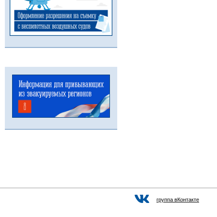
группа вКонтакте