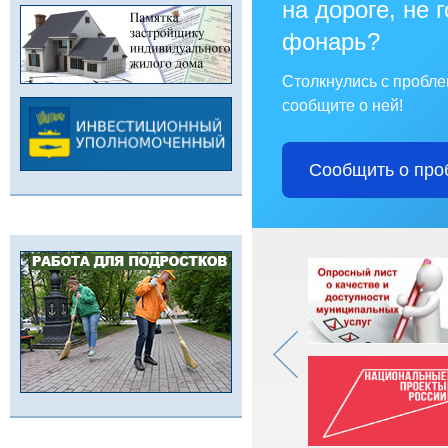
на дороге, не 
фонарь?
Столкнулись с пробл
сообщите о ней!
Сообщить о про