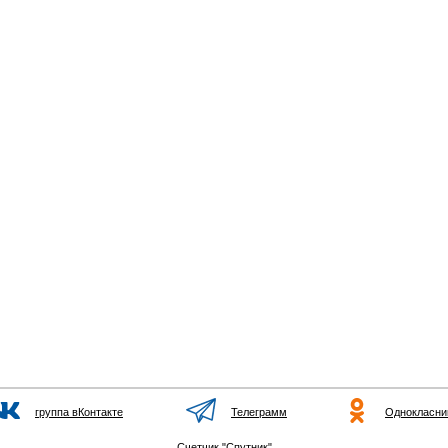
группа вКонтакте
Телеграмм
Однокласни
Счетчик "Спутник"