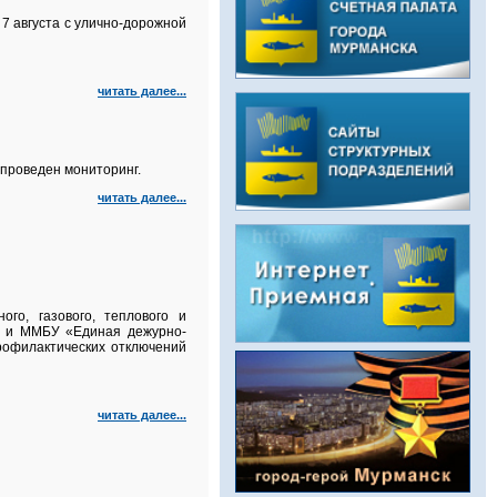
7 августа с улично‑дорожной
читать далее...
проведен мониторинг.
читать далее...
го, газового, теплового и
а и ММБУ «Единая дежурно-
рофилактических отключений
читать далее...