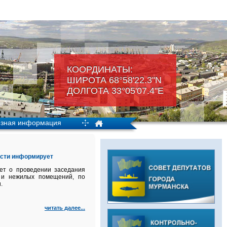
КООРДИНАТЫ:
ШИРОТА 68°58'22.3"N
ДОЛГОТА 33°05'07.4"Е
зная информация
асти информирует
ет о проведении заседания
й и нежилых помещений, по
.
читать далее...