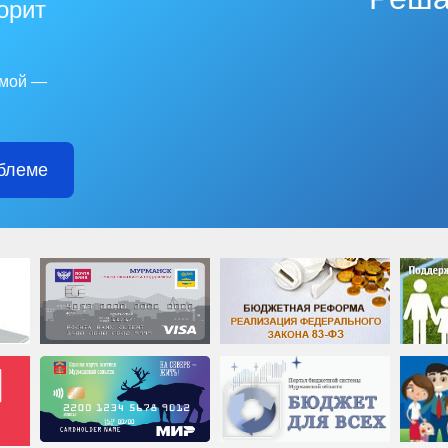
горит
емой —
блеме