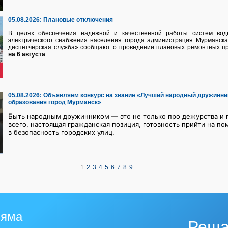
05.08.2026:
Плановые отключения
В целях обеспечения надежной и качественной работы систем водно
электрического снабжения населения города администрация Мурманск
диспетчерская служба» сообщают о проведении плановых ремонтных п
на 6 августа
.
05.08.2026:
Объявляем конкурс на звание «Лучший народный дружинни
образования город Мурманск»
Быть народным дружинником — это не только про дежурства и п
всего, настоящая гражданская позиция, готовность прийти на по
в безопасность городских улиц.
1
2
3
4
5
6
7
8
9
....
 яма
Реша