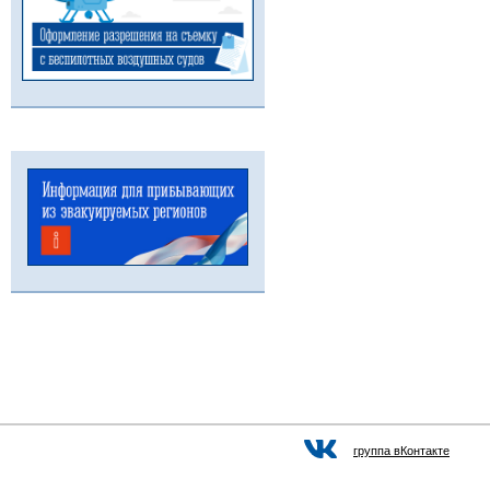
группа вКонтакте