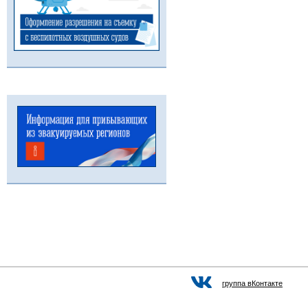
группа вКонтакте