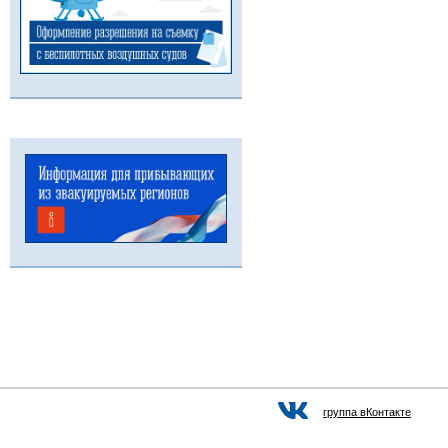
группа вКонтакте