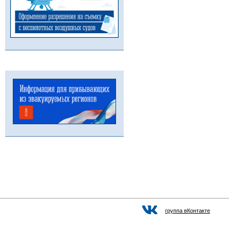
группа вКонтакте