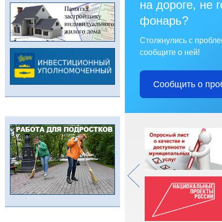
на дороге, не 
фонарь?
Столкнулись с пробл
сообщите о ней!
Сообщить о про