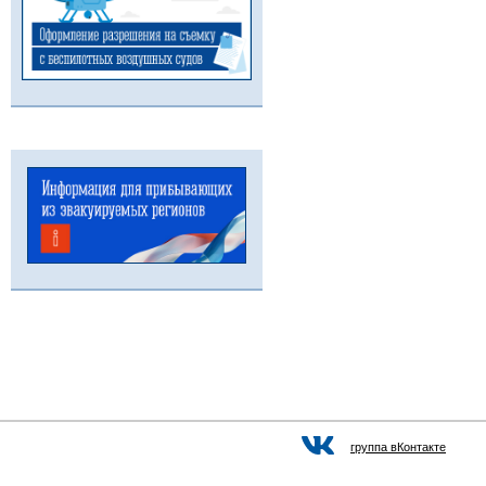
группа вКонтакте