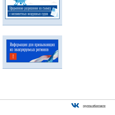
группа вКонтакте