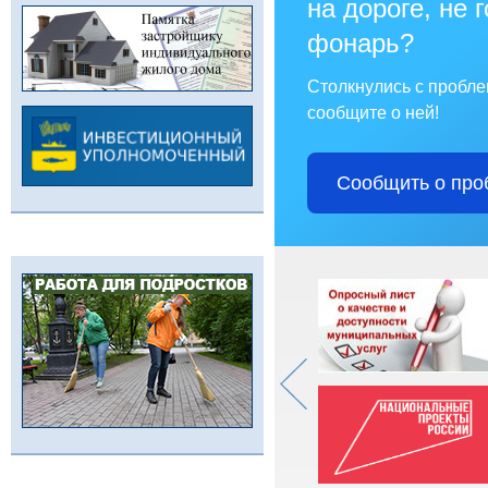
на дороге, не 
фонарь?
Столкнулись с пробл
сообщите о ней!
Сообщить о про