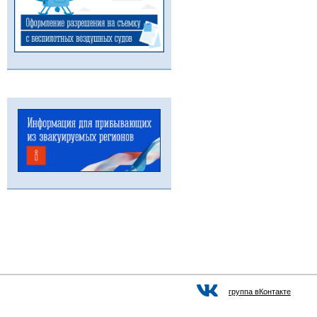
группа вКонтакте